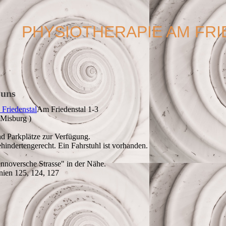
PHYSIOTHERAPIE AM FR
 uns
 Friedenstal
Am Friedenstal 1-3
Misburg )
d Parkplätze zur Verfügung.
hindertengerecht. Ein Fahrstuhl ist vorhanden.
annoversche Strasse" in der Nähe.
inien 125, 124, 127