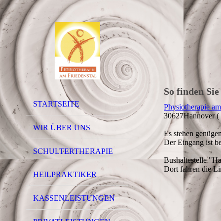
So finden Sie
STARTSEITE
Physiotherapie am
30627Hannover ( 
WIR ÜBER UNS
Es stehen genügen
Der Eingang ist be
SCHULTERTHERAPIE
Bushaltestelle "H
Dort fahren die L
HEILPRAKTIKER
KASSENLEISTUNGEN